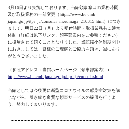
3月16日より実施しております、当館領事窓口の業務時間
及び取扱業務の一部変更（https://www.be.emb-
japan.go.jp/itpr_ja/consular_merumaga_210315.html）につき
まして、明日22日（月）より受付時間・取扱業務共に通常
体制（詳細は以下リンク、領事部案内をご参照ください）
に復帰させて頂くこととなりました。当該縮小体制期間中
におきましては、皆様のご理解とご協力を頂き、誠にあり
がとうございました。
（参照アドレス；当館ホームページ（領事部案内））
https://www.be.emb-japan.go.jp/itpr_ja/consular.html
当館としては今後更に新型コロナウイルス感染症対策を講
じながら、引き続き良質な領事サービスの提供を行うよ
う、努力してまいります。