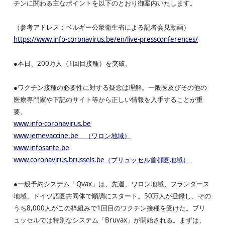
チンに関わる主なポイントを以下のとおり御案内いたします。
（参考アドレス：ベルギー公衆衛生省による記者会見動画）
https://www.info-coronavirus.be/en/live-pressconferences/
●本日、200万人（1回目接種）を突破。
●ワクチン接種の必要性に対する疑念は理解。一般医及びその他の
医療専門家や下記のサイト等から正しい情報を入手することが重
要。
www.info-coronavirus.be
www.jemevaccine.be （ワロン地域）
www.infosante.be
www.coronavirus.brussels.be（ブリュッセル首都圏地域）
●一般予約システム「Qvax」は、先週、ワロン地域、フランダース
地域、ドイツ語圏共同体で順調にスタート。50万人が登録し、その
うち8,000人がこの枠組みで1回目のワクチン接種を受けた。ブリ
ュッセルでは特別なシステム「Bruvax」が開始される。まずは、