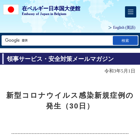
在ベルギー日本国大使館
Embassy of Japan in Belgium
English
(英語)
検索
領事サービス・安全対策メールマガジン
令和3年5月1日
新型コロナウイルス感染新規症例の
発生（30日）