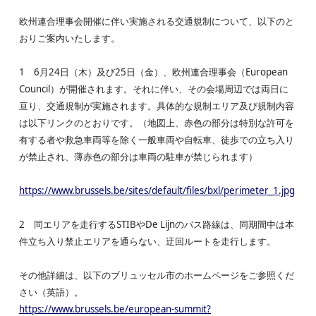
欧州連合理事会開催に伴い実施される交通規制について、以下のと
おりご案内いたします。
1 6月24日（木）及び25日（金）、欧州連合理事会（European
Council）が開催されます。それに伴い、その会場周辺では両日に
亘り、交通規制が実施されます。具体的な規制エリア及び規制内容
は以下リンクのとおりです。（地図上、赤色の部分は特別な許可を
有する者や救急車両等を除く一般車両や自転車、徒歩での立ち入り
が禁止され、薄赤色の部分は車両の駐車が禁じられます）
https://www.brussels.be/sites/default/files/bxl/perimeter_1.jpg
2 同エリアを走行するSTIBやDe Lijnのバス路線は、同期間中は本
件立ち入り禁止エリアを通らない、迂回ルートを走行します。
その他詳細は、以下のブリュッセル市のホームページをご参照くだ
さい（英語）。
https://www.brussels.be/european-summit?