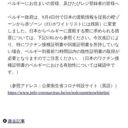
ベルギーにお住まいの皆様、及びたびレジ登録者の皆様へ
ベルギー政府は、9月4日付で日本の渡航情報を従前の橙ゾ
ーンから赤ゾーン（EUホワイトリストには残留）に変更
しました。日本からベルギーに渡航する際に求められる措
置については、下記URLから参照ください。今次改訂によ
り、特にワクチン接種証明書や回復証明書を所持していな
い場合、ベルギー到着前72時間以内の陰性証明書の取得が
必要となりますのでご注意ください。（日本のワクチン接
種証明書のベルギーにおける有効性については確認中で
す。）
（参照アドレス：公衆衛生省コロナ特設サイト（英語））
https://www.info-coronavirus.be/en/redcountrieswhitelist/
過去記事