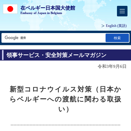
在ベルギー日本国大使館
Embassy of Japan in Belgium
English
(英語)
検索
領事サービス・安全対策メールマガジン
令和3年9月6日
新型コロナウイルス対策（日本か
らベルギーへの渡航に関わる取扱
い）