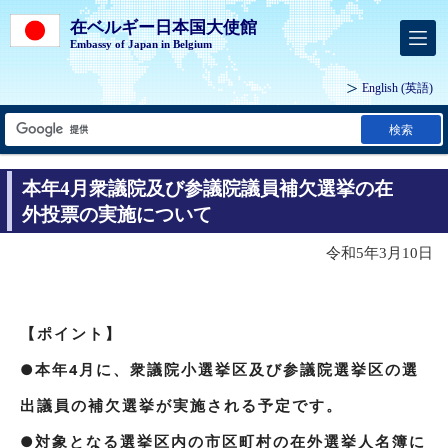
在ベルギー日本国大使館
Embassy of Japan in Belgium
English
(英語)
検索
本年4月衆議院及び参議院議員補欠選挙の在
外投票の実施について
令和5年3月10日
【ポイント】
●本年4月に、衆議院小選挙区及び参議院選挙区の選
出議員の補欠選挙が実施される予定です。
●対象となる選挙区内の市区町村の在外選挙人名簿に