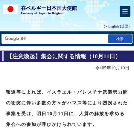
在ベルギー日本国大使館
Embassy of Japan in Belgium
English
(英語)
検索
【注意喚起】集会に関する情報（10月11日）
令和5年10月10日
報道等によれば、イスラエル・パレスチナ武装勢力間
の衝突に伴い多数の方々がハマス等により誘拐された
事案を受け、明日10月11日に、人質の解放を求める
集会への参加が呼びかけられています。