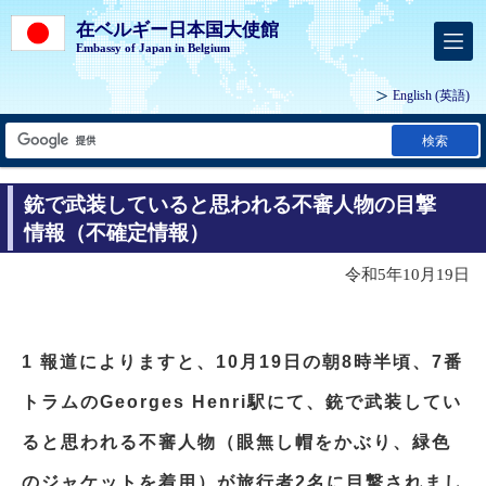
在ベルギー日本国大使館
Embassy of Japan in Belgium
English
(英語)
検索
銃で武装していると思われる不審人物の目撃
情報（不確定情報）
令和5年10月19日
1 報道によりますと、10月19日の朝8時半頃、7番
トラムのGeorges Henri駅にて、銃で武装してい
ると思われる不審人物（眼無し帽をかぶり、緑色
のジャケットを着用）が旅行者2名に目撃されまし