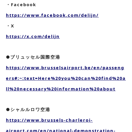
・Facebook
https://www.facebook.com/delijn/
・X
https://x.com/delijn
●ブリュッセル国際空港
https://www.brusselsairport.be/en/passeng
ers#:~:text=Here%20you%20can%20find%20a
ll%20necessary%20information%20about
●シャルルロワ空港
https://www.brussels-charleroi-
airport.com/en/national-demonstration-