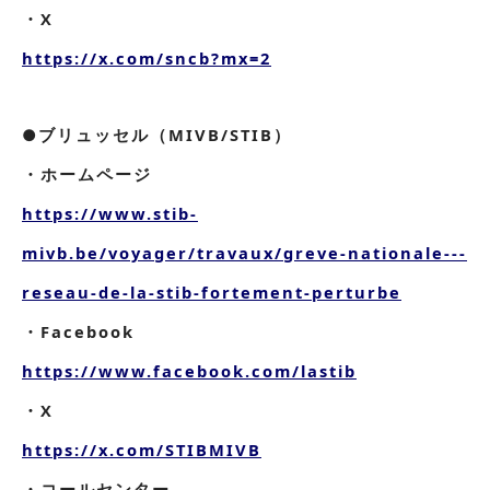
・X
https://x.com/sncb?mx=2
●ブリュッセル（MIVB/STIB）
・ホームページ
https://www.stib-
mivb.be/voyager/travaux/greve-nationale---
reseau-de-la-stib-fortement-perturbe
・Facebook
https://www.facebook.com/lastib
・X
https://x.com/STIBMIVB
・コールセンター