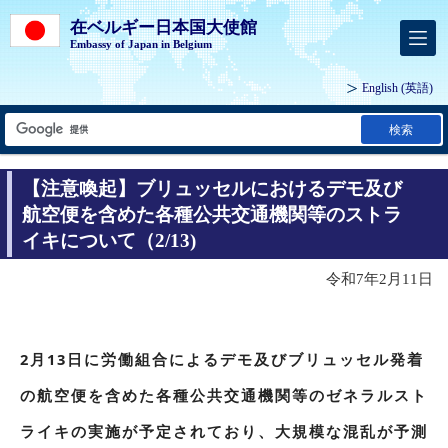
在ベルギー日本国大使館
Embassy of Japan in Belgium
English
(英語)
検索
【注意喚起】ブリュッセルにおけるデモ及び
航空便を含めた各種公共交通機関等のストラ
イキについて（2/13)
令和7年2月11日
2月13日に労働組合によるデモ及びブリュッセル発着
の航空便を含めた各種公共交通機関等のゼネラルスト
ライキの実施が予定されており、大規模な混乱が予測