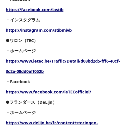
https://facebook.com/lastib
・インスタグラム
https://instagram.com/stibmivb
●ワロン（TEC）
・ホームページ
https://www.letec.be/Traffic/Detail/d08bd2d5-fff6-40cf-
3c2a-08dd0aff052b
・Facebook
https://www.facebook.com/leTECofficiel/
●フランダース（DeLijn）
・ホームページ
https://www.delijn.be/fr/content/storingen-