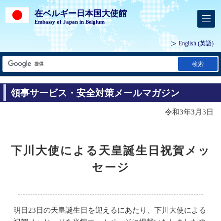
在ベルギー日本国大使館
Embassy of Japan in Belgium
English
(英語)
検索
領事サービス・安全対策メールマガジン
令和3年3月3日
下川大使による天皇誕生日祝賀メッ
セージ
明日23日の天皇誕生日を迎えるにあたり、下川大使による