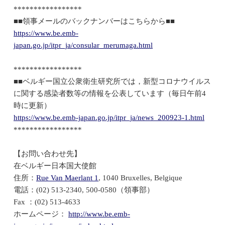
*****************
■■領事メールのバックナンバーはこちらから■■
https://www.be.emb-
japan.go.jp/itpr_ja/consular_merumaga.html
*****************
■■ベルギー国立公衆衛生研究所では，新型コロナウイルス
に関する感染者数等の情報を公表しています（毎日午前4
時に更新）
https://www.be.emb-japan.go.jp/itpr_ja/news_200923-1.html
*****************
【お問い合わせ先】
在ベルギー日本国大使館
住所：
Rue Van Maerlant 1
, 1040 Bruxelles, Belgique
電話：(02) 513-2340, 500-0580（領事部）
Fax ：(02) 513-4633
ホームページ：
http://www.be.emb-