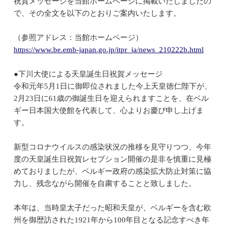
祝賀メッセージを当館ホームページに掲載いたしましたの
で、その全文を以下のとおりご案内いたします。
（参照アドレス：当館ホームページ）
https://www.be.emb-japan.go.jp/itpr_ja/news_210222b.html
●下川大使による天皇誕生日祝賀メッセージ
令和元年5月1日に御即位されました今上天皇徳仁陛下が、
2月23日に61歳の御誕生日を迎えられますことを、在ベル
ギー日本国大使館を代表して、心よりお慶び申し上げま
す。
新型コロナウイルスの感染状況の推移を見守りつつ、今年
度の天皇誕生日祝賀レセプション開催の是非を慎重に見極
めておりましたが、ベルギー政府の感染拡大防止対策に協
力し、残念ながら開催を自粛することと致しました。
本年は、当時皇太子だった昭和天皇が、ベルギーを含む欧
州を御歴訪された1921年から100年目となる記念すべき年