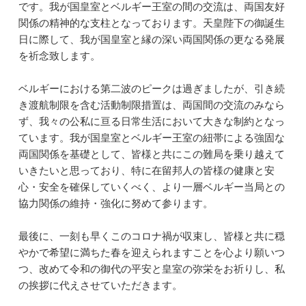
です。我が国皇室とベルギー王室の間の交流は、両国友好
関係の精神的な支柱となっております。天皇陛下の御誕生
日に際して、我が国皇室と縁の深い両国関係の更なる発展
を祈念致します。
ベルギーにおける第二波のピークは過ぎましたが、引き続
き渡航制限を含む活動制限措置は、両国間の交流のみなら
ず、我々の公私に亘る日常生活において大きな制約となっ
ています。我が国皇室とベルギー王室の紐帯による強固な
両国関係を基礎として、皆様と共にこの難局を乗り越えて
いきたいと思っており、特に在留邦人の皆様の健康と安
心・安全を確保していくべく、より一層ベルギー当局との
協力関係の維持・強化に努めて参ります。
最後に、一刻も早くこのコロナ禍が収束し、皆様と共に穏
やかで希望に満ちた春を迎えられますことを心より願いつ
つ、改めて令和の御代の平安と皇室の弥栄をお祈りし、私
の挨拶に代えさせていただきます。