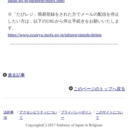
japan.go.jp/japanese/index.html
※「たびレジ」簡易登録をされた方でメールの配信を停止
したい方は，以下のURLから停止手続きをお願いいたしま
す。
https://www.ezairyu.mofa.go.jp/tabireg/simple/delete
過去記事
このページのトップへ戻る
/
/
/
法的事
アクセシビリティについ
プライバシーポリシ
このサイトについ
項
て
ー
て
Copyright(C):2017 Embassy of Japan in Belgium