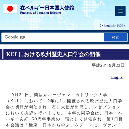
在ベルギー日本国大使館
Embassy of Japan in Belgium
English
(英語)
検索
KULにおける欧州歴史人口学会の開催
平成28年9月23日
English
9月21日、蘭語系ルーヴェン・カトリック大学
（KUL）において、2年に1回開催される欧州歴史人口学
会の初日が開催され、石井大使が出席し、レセプション
において挨拶を行いました。 本年の同学会は、日本・ベ
ルギー友好150周年事業の一環として開催され、第1日目
本会議は「極東・日本から学ぶ」をテーマに、ヴァンド