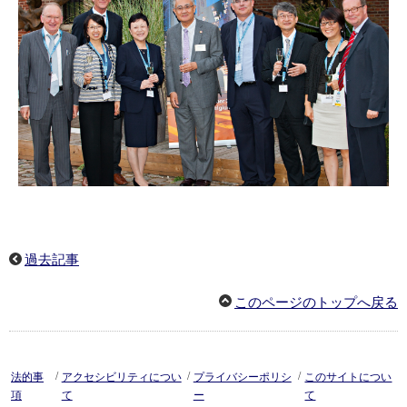
過去記事
このページのトップへ戻る
/
/
/
法的事
アクセシビリティについ
プライバシーポリシ
このサイトについ
項
て
ー
て