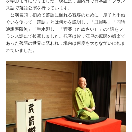
を学ぶようになりました。現在は，国内外で日本語・フラン
ス語で落語公演を行っています。
公演冒頭，初めて落語に触れる観客のために，扇子と手ぬ
ぐいを使って「落語」とは何かを説明し，「皿屋敷」「同時
通訳寿限無」「手水廻し」「狸賽（たぬさい）」の4話をフ
ランス語にて披露しました。観客は皆，江戸の庶民の娯楽で
あった落語の世界に誘われ，場内は何度も大きな笑いに包ま
れていました。