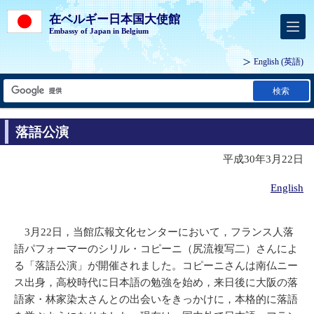
在ベルギー日本国大使館
Embassy of Japan in Belgium
English
(英語)
検索
落語公演
平成30年3月22日
English
3月22日，当館広報文化センターにおいて，フランス人落
語パフォーマーのシリル・コピーニ（尻流複写二）さんによ
る「落語公演」が開催されました。コピーニさんは南仏ニー
ス出身，高校時代に日本語の勉強を始め，来日後に大阪の落
語家・林家染太さんとの出会いをきっかけに，本格的に落語